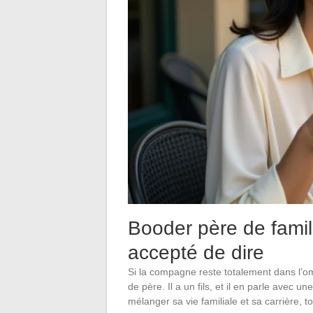
Booder père de famill
accepté de dire
Si la compagne reste totalement dans l’o
de père. Il a un fils, et il en parle avec u
mélanger sa vie familiale et sa carrière, t