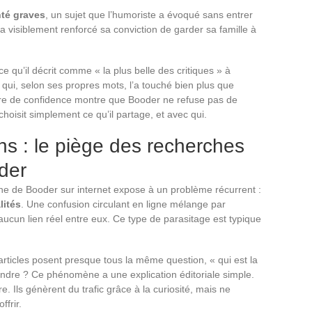
nté graves
, un sujet que l’humoriste a évoqué sans entrer
a visiblement renforcé sa conviction de garder sa famille à
ce qu’il décrit comme « la plus belle des critiques » à
ui, selon ses propres mots, l’a touché bien plus que
enre de confidence montre que Booder ne refuse pas de
 choisit simplement ce qu’il partage, et avec qui.
s : le piège des recherches
der
e de Booder sur internet expose à un problème récurrent :
lités
. Une confusion circulant en ligne mélange par
ucun lien réel entre eux. Ce type de parasitage est typique
articles posent presque tous la même question, « qui est la
ndre ? Ce phénomène a une explication éditoriale simple.
. Ils génèrent du trafic grâce à la curiosité, mais ne
ffrir.