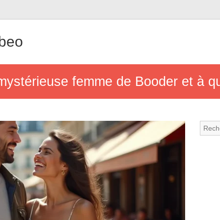
tbeo
 mystérieuse femme de Booder et à qu