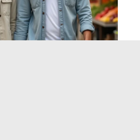
der dit finalement plus de choses sur notre rapport aux
uand quelqu’un refuse de montrer une part de sa vie,
 les projections.
Booder le sait, et il semble parfaitement
tion fiable reste celle qu’il choisit de donner, et pour
on jardin secret.
eurs de connexion fréquentes sur AOL Webmail