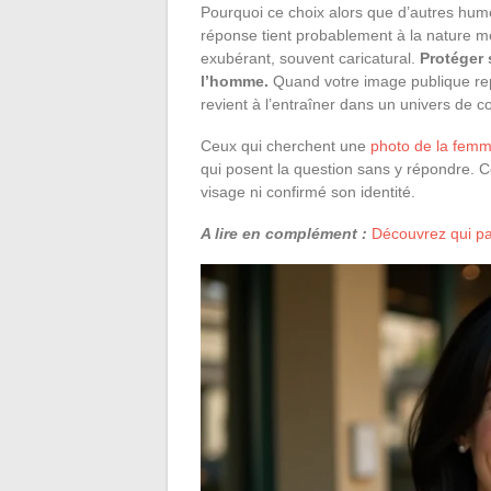
Pourquoi ce choix alors que d’autres humor
réponse tient probablement à la nature 
exubérant, souvent caricatural.
Protéger 
l’homme.
Quand votre image publique rep
revient à l’entraîner dans un univers de c
Ceux qui cherchent une
photo de la fem
qui posent la question sans y répondre. C
visage ni confirmé son identité.
A lire en complément :
Découvrez qui par