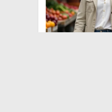
La curiosité autour de la compagne de Boo
célébrités que sur l’humoriste lui-même.
Q
cette absence devient l’objet de toutes
à l’aise avec ce paradoxe. La seule informa
l’instant, elle tient en une phrase : c’est s
←
Comment résoudre facilement les err