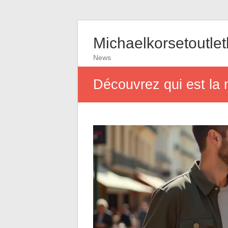
Michaelkorsetoutle
News
Découvrez qui est la