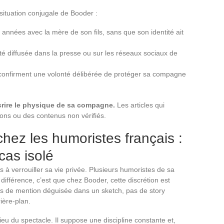
a situation conjugale de Booder :
années avec la mère de son fils, sans que son identité ait
été diffusée dans la presse ou sur les réseaux sociaux de
confirment une volonté délibérée de protéger sa compagne
crire le physique de sa compagne.
Les articles qui
ions ou des contenus non vérifiés.
hez les humoristes français :
cas isolé
 à verrouiller sa vie privée. Plusieurs humoristes de sa
ifférence, c’est que chez Booder, cette discrétion est
pas de mention déguisée dans un sketch, pas de story
ère-plan.
ieu du spectacle. Il suppose une discipline constante et,